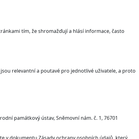
ránkami tím, že shromažďují a hlásí informace, často
sou relevantní a poutavé pro jednotlivé uživatele, a proto
árodní památkový ústav, Sněmovní nám. č. 1, 76701
víte v dokumentu Zásady ochrany osobních údajů, který