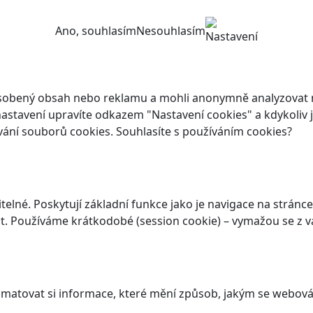
Ano, souhlasím
Nesouhlasím
Nastavení
ůsobený obsah nebo reklamu a mohli anonymně analyzovat n
ch nastavení upravíte odkazem "Nastavení cookies" a kdykoli
vání souborů cookies. Souhlasíte s používáním cookies?
elné. Poskytují základní funkce jako je navigace na stránce
. Používáme krátkodobé (session cookie) – vymažou se z va
atovat si informace, které mění způsob, jakým se webová 