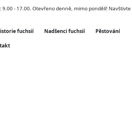
ří: 9.00 - 17.00. Otevřeno denně, mimo pondělí! Navštivt
istorie fuchsií
Nadšenci fuchsií
Pěstování
takt