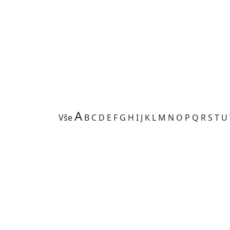
A
Vše
B
C
D
E
F
G
H
I
J
K
L
M
N
O
P
Q
R
S
T
U
Kategorie je prázdná.