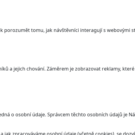
 porozumět tomu, jak návštěvníci interagují s webovými st
ků a jejich chování. Záměrem je zobrazovat reklamy, které j
jedná o osobní údaje. Správcem těchto osobních údajů je N
t a jak zpracováváme osobní údaje (včetně cookies), se doz