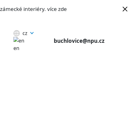
e zámecké interiéry.
více zde
cz
buchlovice@npu.cz
en