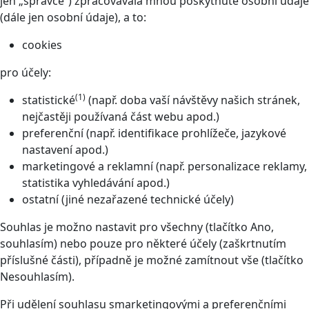
jen „správce“) zpracovávala mnou poskytnuté osobní údaje
(dále jen osobní údaje), a to:
cookies
pro účely:
(1)
statistické
(např. doba vaší návštěvy našich stránek,
nejčastěji používaná část webu apod.)
preferenční (např. identifikace prohlížeče, jazykové
nastavení apod.)
marketingové a reklamní (např. personalizace reklamy,
statistika vyhledávání apod.)
ostatní (jiné nezařazené technické účely)
Souhlas je možno nastavit pro všechny (tlačítko Ano,
souhlasím) nebo pouze pro některé účely (zaškrtnutím
příslušné části), případně je možné zamítnout vše (tlačítko
Nesouhlasím).
Při udělení souhlasu smarketingovými a preferenčními