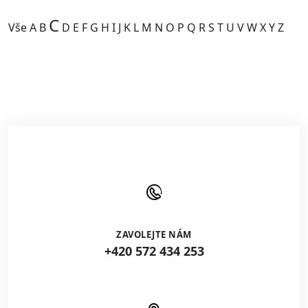
C
Vše
A
B
D
E
F
G
H
I
J
K
L
M
N
O
P
Q
R
S
T
U
V
W
X
Y
Z
Kategorie je prázdná.
ZAVOLEJTE NÁM
+420 572 434 253