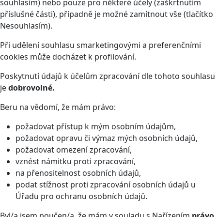
souhlasím) nebo pouze pro některé účely (zaškrtnutím
příslušné části), případně je možné zamítnout vše (tlačítko
Nesouhlasím).
Při udělení souhlasu smarketingovými a preferenčními
cookies může docházet k profilování.
Poskytnutí údajů k účelům zpracování dle tohoto souhlasu
je
dobrovolné.
Beru na vědomí, že mám právo:
požadovat přístup k mým osobním údajům,
požadovat opravu či výmaz mých osobních údajů,
požadovat omezení zpracování,
vznést námitku proti zpracování,
na přenositelnost osobních údajů,
podat stížnost proti zpracování osobních údajů u
Úřadu pro ochranu osobních údajů.
Byl/a jsem poučen/a, že mám v souladu s Nařízením
právo