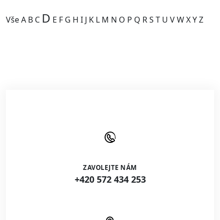
D
Vše
A
B
C
E
F
G
H
I
J
K
L
M
N
O
P
Q
R
S
T
U
V
W
X
Y
Z
Kategorie je prázdná.
ZAVOLEJTE NÁM
+420 572 434 253