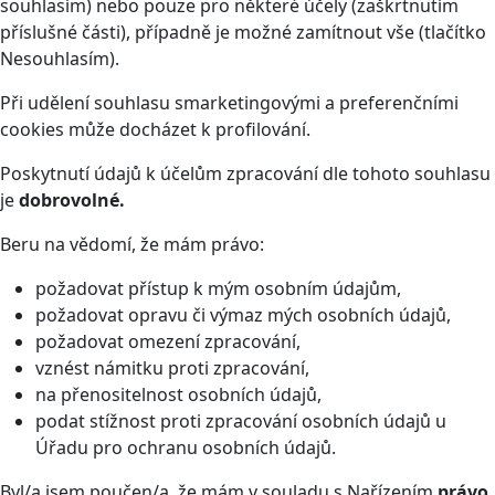
souhlasím) nebo pouze pro některé účely (zaškrtnutím
příslušné části), případně je možné zamítnout vše (tlačítko
Nesouhlasím).
Při udělení souhlasu smarketingovými a preferenčními
cookies může docházet k profilování.
Poskytnutí údajů k účelům zpracování dle tohoto souhlasu
je
dobrovolné.
Beru na vědomí, že mám právo:
požadovat přístup k mým osobním údajům,
požadovat opravu či výmaz mých osobních údajů,
požadovat omezení zpracování,
vznést námitku proti zpracování,
na přenositelnost osobních údajů,
podat stížnost proti zpracování osobních údajů u
Úřadu pro ochranu osobních údajů.
Byl/a jsem poučen/a, že mám v souladu s Nařízením
právo