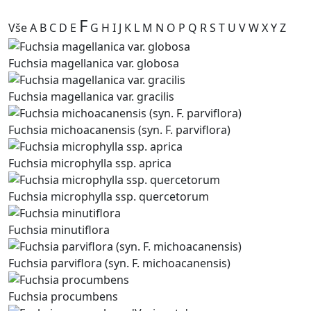
F
Vše
A
B
C
D
E
G
H
I
J
K
L
M
N
O
P
Q
R
S
T
U
V
W
X
Y
Z
Fuchsia magellanica var. globosa
Fuchsia magellanica var. gracilis
Fuchsia michoacanensis (syn. F. parviflora)
Fuchsia microphylla ssp. aprica
Fuchsia microphylla ssp. quercetorum
Fuchsia minutiflora
Fuchsia parviflora (syn. F. michoacanensis)
Fuchsia procumbens