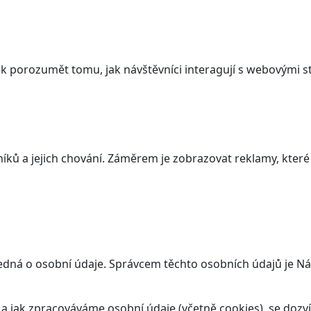
 porozumět tomu, jak návštěvníci interagují s webovými st
ků a jejich chování. Záměrem je zobrazovat reklamy, které j
jedná o osobní údaje. Správcem těchto osobních údajů je N
t a jak zpracováváme osobní údaje (včetně cookies), se doz