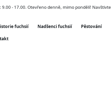
ří: 9.00 - 17.00. Otevřeno denně, mimo pondělí! Navštivt
istorie fuchsií
Nadšenci fuchsií
Pěstování
takt