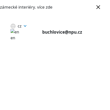
e zámecké interiéry.
více zde
cz
buchlovice@npu.cz
en