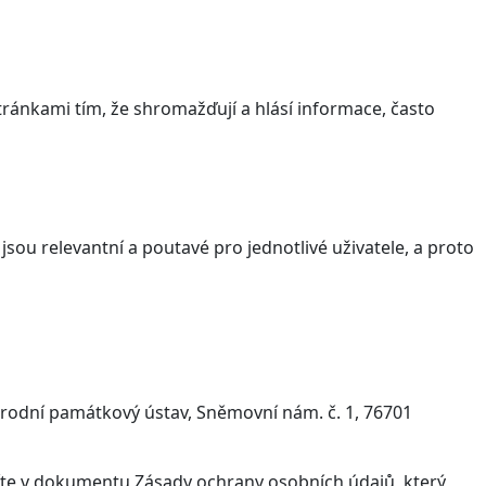
ránkami tím, že shromažďují a hlásí informace, často
sou relevantní a poutavé pro jednotlivé uživatele, a proto
árodní památkový ústav, Sněmovní nám. č. 1, 76701
víte v dokumentu Zásady ochrany osobních údajů, který