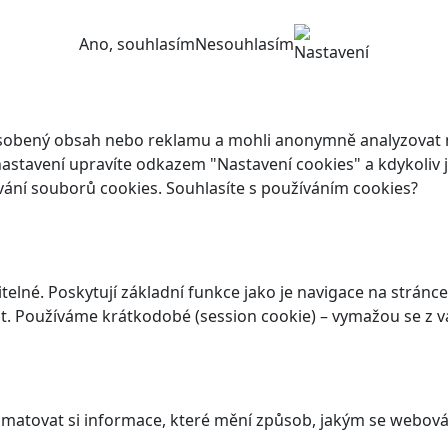
Ano, souhlasím
Nesouhlasím
Nastavení
ůsobený obsah nebo reklamu a mohli anonymně analyzovat n
ch nastavení upravíte odkazem "Nastavení cookies" a kdykoli
vání souborů cookies. Souhlasíte s používáním cookies?
elné. Poskytují základní funkce jako je navigace na stránce
. Používáme krátkodobé (session cookie) – vymažou se z va
atovat si informace, které mění způsob, jakým se webová 