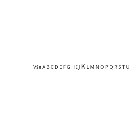
K
Vše
A
B
C
D
E
F
G
H
I
J
L
M
N
O
P
Q
R
S
T
U
Kategorie je prázdná.