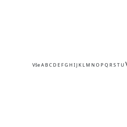
Vše
A
B
C
D
E
F
G
H
I
J
K
L
M
N
O
P
Q
R
S
T
U
Kategorie je prázdná.