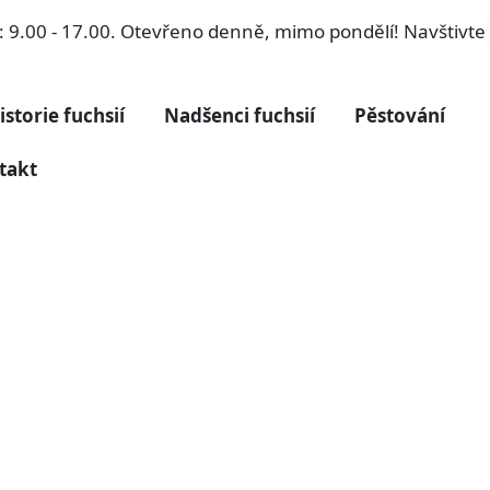
ří: 9.00 - 17.00. Otevřeno denně, mimo pondělí! Navštivt
istorie fuchsií
Nadšenci fuchsií
Pěstování
takt