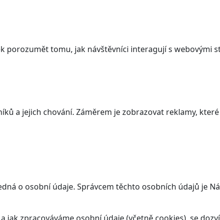
 porozumět tomu, jak návštěvníci interagují s webovými st
ků a jejich chování. Záměrem je zobrazovat reklamy, které j
jedná o osobní údaje. Správcem těchto osobních údajů je N
t a jak zpracováváme osobní údaje (včetně cookies), se doz