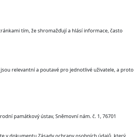
ránkami tím, že shromažďují a hlásí informace, často
sou relevantní a poutavé pro jednotlivé uživatele, a proto
árodní památkový ústav, Sněmovní nám. č. 1, 76701
víte v dokumentu Zásady ochrany osobních údajů, který