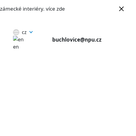
e zámecké interiéry.
více zde
cz
buchlovice@npu.cz
en