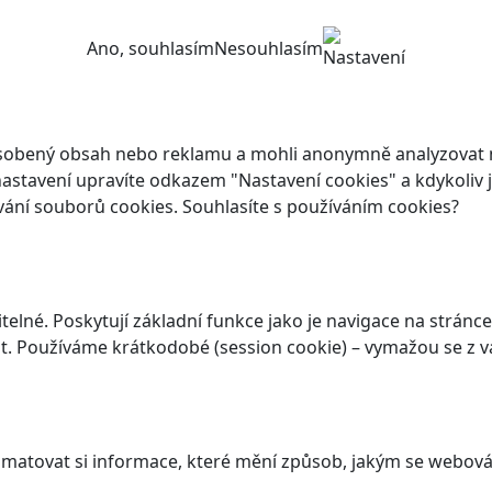
Ano, souhlasím
Nesouhlasím
Nastavení
ůsobený obsah nebo reklamu a mohli anonymně analyzovat n
ch nastavení upravíte odkazem "Nastavení cookies" a kdykoli
vání souborů cookies. Souhlasíte s používáním cookies?
elné. Poskytují základní funkce jako je navigace na stránce
. Používáme krátkodobé (session cookie) – vymažou se z va
atovat si informace, které mění způsob, jakým se webová 