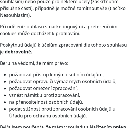
souhlasím) nebo pouze pro některé účely (zaškrtnutím
příslušné části), případně je možné zamítnout vše (tlačítko
Nesouhlasím).
Při udělení souhlasu smarketingovými a preferenčními
cookies může docházet k profilování.
Poskytnutí údajů k účelům zpracování dle tohoto souhlasu
je
dobrovolné.
Beru na vědomí, že mám právo:
požadovat přístup k mým osobním údajům,
požadovat opravu či výmaz mých osobních údajů,
požadovat omezení zpracování,
vznést námitku proti zpracování,
na přenositelnost osobních údajů,
podat stížnost proti zpracování osobních údajů u
Úřadu pro ochranu osobních údajů.
Byl/a jsem poučen/a, že mám v souladu s Nařízením
právo