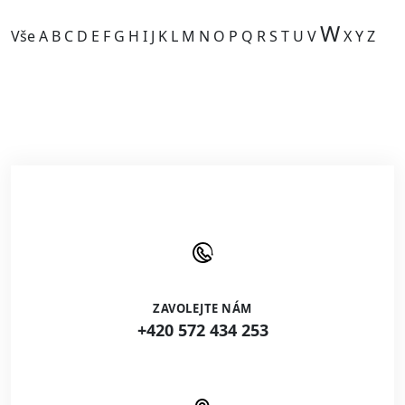
W
Vše
A
B
C
D
E
F
G
H
I
J
K
L
M
N
O
P
Q
R
S
T
U
V
X
Y
Z
Kategorie je prázdná.
ZAVOLEJTE NÁM
+420 572 434 253