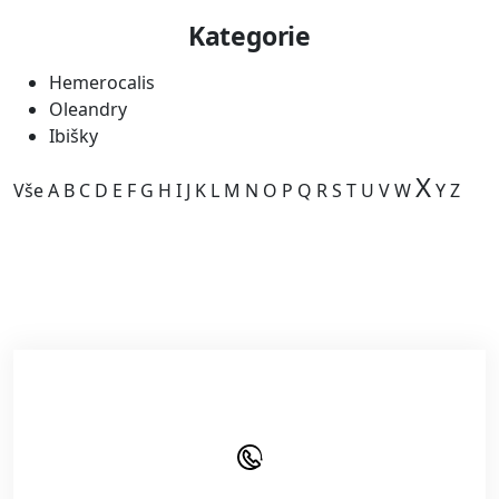
Kategorie
Hemerocalis
Oleandry
Ibišky
X
Vše
A
B
C
D
E
F
G
H
I
J
K
L
M
N
O
P
Q
R
S
T
U
V
W
Y
Z
Kategorie je prázdná.