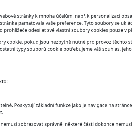
webové stránky k mnoha účelům, např. k personalizaci obsa
 stránka pamatovala vaše preference. Tyto soubory se ukláda
prohlížeče odesílat své vlastní soubory cookies pouze v p
y cookie, pokud jsou nezbytně nutné pro provoz těchto str
ostatní typy souborů cookie potřebujeme váš souhlas, jeho
kto:
elné. Poskytují základní funkce jako je navigace na stránce
t.
ám nemusí zobrazovat správně, některé části dokonce nemusí