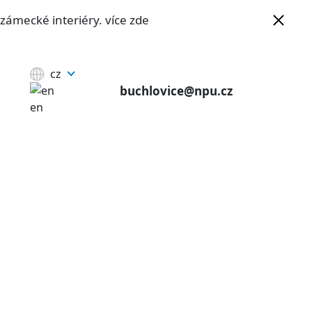
e zámecké interiéry.
více zde
cz
buchlovice@npu.cz
en