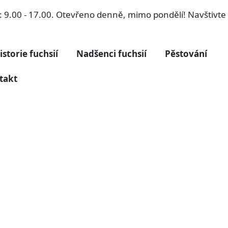
ří: 9.00 - 17.00. Otevřeno denně, mimo pondělí! Navštivt
istorie fuchsií
Nadšenci fuchsií
Pěstování
takt