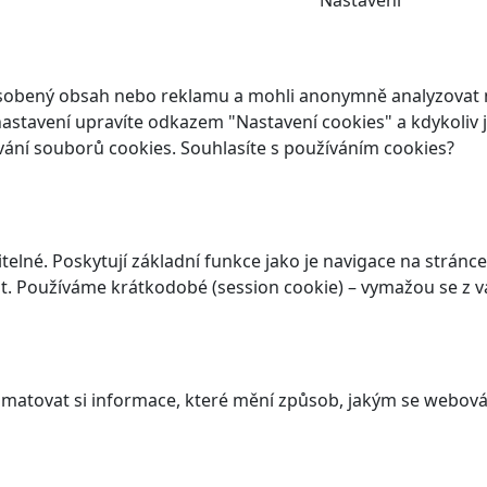
Nastavení
ůsobený obsah nebo reklamu a mohli anonymně analyzovat n
ch nastavení upravíte odkazem "Nastavení cookies" a kdykoli
vání souborů cookies. Souhlasíte s používáním cookies?
elné. Poskytují základní funkce jako je navigace na stránce
. Používáme krátkodobé (session cookie) – vymažou se z va
atovat si informace, které mění způsob, jakým se webová 