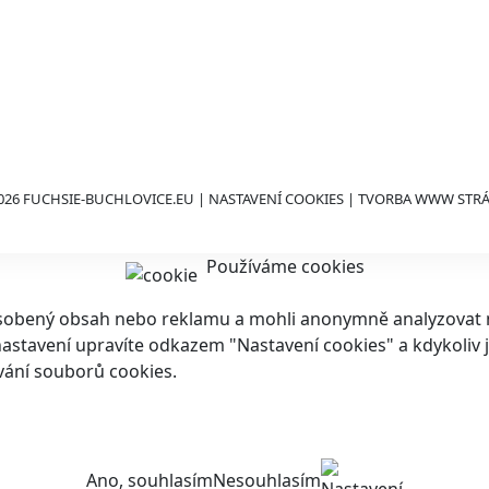
026 FUCHSIE-BUCHLOVICE.EU |
NASTAVENÍ COOKIES
| TVORBA WWW STR
Používáme cookies
ůsobený obsah nebo reklamu a mohli anonymně analyzovat n
ch nastavení upravíte odkazem "Nastavení cookies" a kdykoli
vání souborů cookies.
Ano, souhlasím
Nesouhlasím