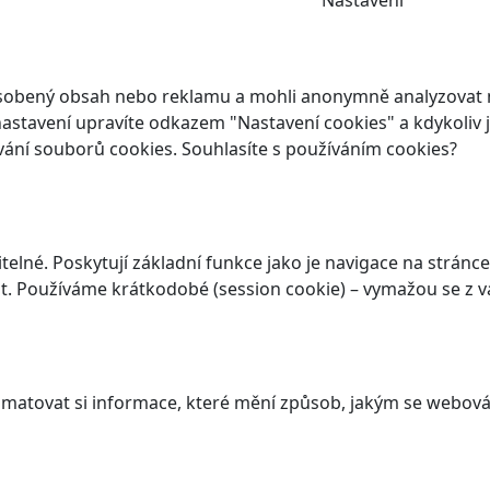
Nastavení
ůsobený obsah nebo reklamu a mohli anonymně analyzovat n
ch nastavení upravíte odkazem "Nastavení cookies" a kdykoli
vání souborů cookies. Souhlasíte s používáním cookies?
elné. Poskytují základní funkce jako je navigace na stránce
. Používáme krátkodobé (session cookie) – vymažou se z va
atovat si informace, které mění způsob, jakým se webová 