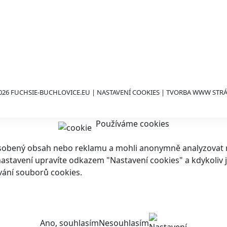
026 FUCHSIE-BUCHLOVICE.EU |
NASTAVENÍ COOKIES
| TVORBA WWW STR
Používáme cookies
ůsobený obsah nebo reklamu a mohli anonymně analyzovat n
ch nastavení upravíte odkazem "Nastavení cookies" a kdykoli
vání souborů cookies.
Ano, souhlasím
Nesouhlasím