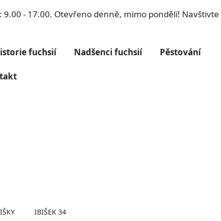
ří: 9.00 - 17.00. Otevřeno denně, mimo pondělí! Navštivt
istorie fuchsií
Nadšenci fuchsií
Pěstování
takt
BIŠKY
IBIŠEK 34