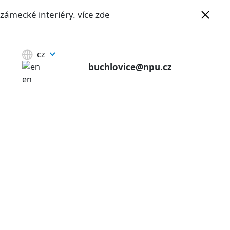
e zámecké interiéry.
více zde
cz
buchlovice@npu.cz
en