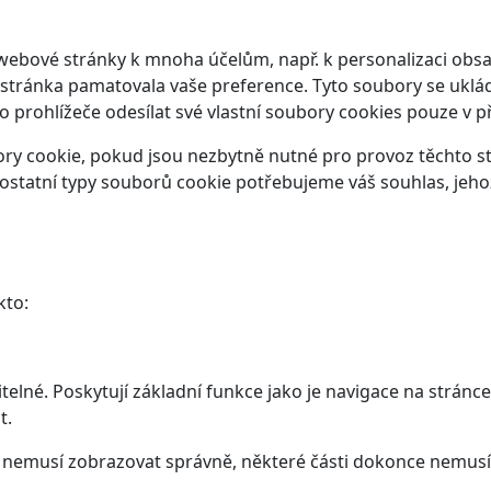
webové stránky k mnoha účelům, např. k personalizaci obsa
 stránka pamatovala vaše preference. Tyto soubory se ukláda
prohlížeče odesílat své vlastní soubory cookies pouze v p
y cookie, pokud jsou nezbytně nutné pro provoz těchto str
ostatní typy souborů cookie potřebujeme váš souhlas, jeho
kto:
elné. Poskytují základní funkce jako je navigace na stránce
t.
ám nemusí zobrazovat správně, některé části dokonce nemusí