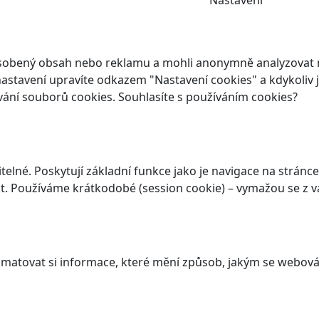
Nastavení
ůsobený obsah nebo reklamu a mohli anonymně analyzovat n
ch nastavení upravíte odkazem "Nastavení cookies" a kdykoli
vání souborů cookies. Souhlasíte s používáním cookies?
elné. Poskytují základní funkce jako je navigace na stránce
. Používáme krátkodobé (session cookie) – vymažou se z va
atovat si informace, které mění způsob, jakým se webová 