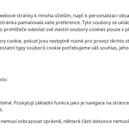
webové stránky k mnoha účelům, např. k personalizaci obsa
 stránka pamatovala vaše preference. Tyto soubory se ukláda
prohlížeče odesílat své vlastní soubory cookies pouze v p
y cookie, pokud jsou nezbytně nutné pro provoz těchto str
ostatní typy souborů cookie potřebujeme váš souhlas, jeho
kto:
elné. Poskytují základní funkce jako je navigace na stránce
t.
ám nemusí zobrazovat správně, některé části dokonce nemusí