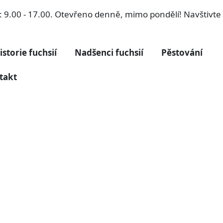
ří: 9.00 - 17.00. Otevřeno denně, mimo pondělí! Navštivt
istorie fuchsií
Nadšenci fuchsií
Pěstování
takt