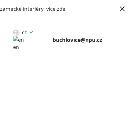
e zámecké interiéry.
více zde
cz
buchlovice@npu.cz
en