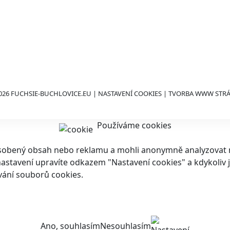
026 FUCHSIE-BUCHLOVICE.EU |
NASTAVENÍ COOKIES
| TVORBA WWW STR
Používáme cookies
ůsobený obsah nebo reklamu a mohli anonymně analyzovat n
ch nastavení upravíte odkazem "Nastavení cookies" a kdykoli
vání souborů cookies.
Ano, souhlasím
Nesouhlasím