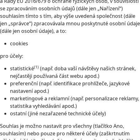
a Rady EU 2016/679 o ochraně fyzických osob, v souvislosti
se zpracováním osobních údajů (dále jen „Nařízení“)
souhlasím tímto s tím, aby výše uvedená společnost (dále
jen „správce“) zpracovávala mnou poskytnuté osobní údaje
(dále jen osobní údaje), a to:
cookies
pro účely:
(1)
statistické
(např. doba vaší návštěvy našich stránek,
nejčastěji používaná část webu apod.)
preferenční (např. identifikace prohlížeče, jazykové
nastavení apod.)
marketingové a reklamní (např. personalizace reklamy,
statistika vyhledávání apod.)
ostatní (jiné nezařazené technické účely)
Souhlas je možno nastavit pro všechny (tlačítko Ano,
souhlasím) nebo pouze pro některé účely (zaškrtnutím