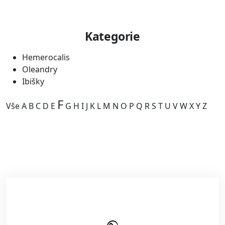
Kategorie
Hemerocalis
Oleandry
Ibišky
F
Vše
A
B
C
D
E
G
H
I
J
K
L
M
N
O
P
Q
R
S
T
U
V
W
X
Y
Z
Kategorie je prázdná.