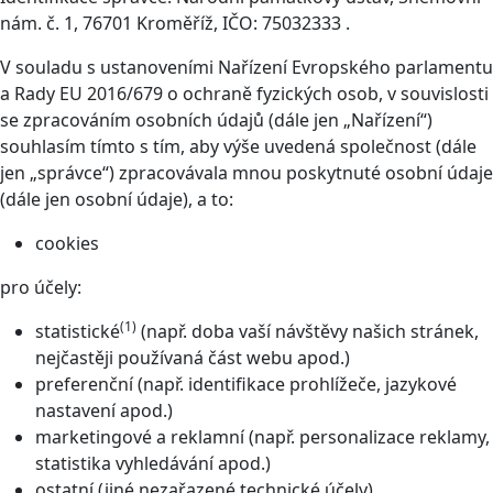
nám. č. 1, 76701 Kroměříž, IČO: 75032333 .
V souladu s ustanoveními Nařízení Evropského parlamentu
a Rady EU 2016/679 o ochraně fyzických osob, v souvislosti
se zpracováním osobních údajů (dále jen „Nařízení“)
souhlasím tímto s tím, aby výše uvedená společnost (dále
jen „správce“) zpracovávala mnou poskytnuté osobní údaje
(dále jen osobní údaje), a to:
cookies
pro účely:
(1)
statistické
(např. doba vaší návštěvy našich stránek,
nejčastěji používaná část webu apod.)
preferenční (např. identifikace prohlížeče, jazykové
nastavení apod.)
marketingové a reklamní (např. personalizace reklamy,
statistika vyhledávání apod.)
ostatní (jiné nezařazené technické účely)