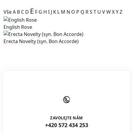
E
Vše
A
B
C
D
F
G
H
I
J
K
L
M
N
O
P
Q
R
S
T
U
V
W
X
Y
Z
English Rose
Erecta Novelty (syn. Bon Accorde)
ZAVOLEJTE NÁM
+420 572 434 253