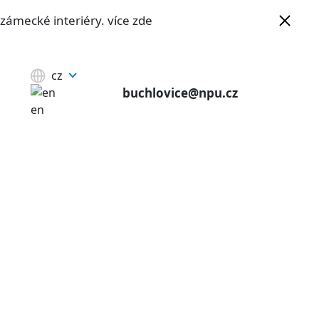
e zámecké interiéry.
více zde
cz
buchlovice@npu.cz
en