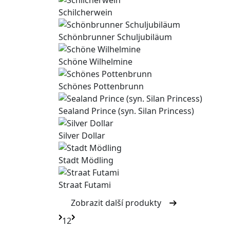
Schilcherwein
Schönbrunner Schuljubiläum
Schöne Wilhelmine
Schönes Pottenbrunn
Sealand Prince (syn. Silan Princess)
Silver Dollar
Stadt Mödling
Straat Futami
Zobrazit další produkty
1
2