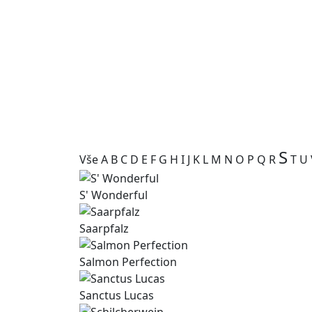
S
Vše
A
B
C
D
E
F
G
H
I
J
K
L
M
N
O
P
Q
R
T
U
S' Wonderful
Saarpfalz
Salmon Perfection
Sanctus Lucas