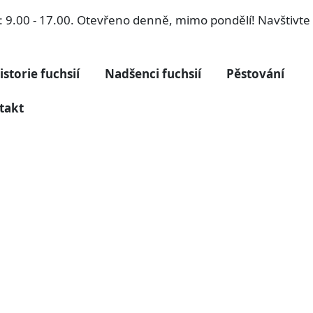
ří: 9.00 - 17.00. Otevřeno denně, mimo pondělí! Navštivt
istorie fuchsií
Nadšenci fuchsií
Pěstování
takt