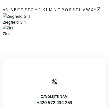
Z
Vše
A
B
C
D
E
F
G
H
I
J
K
L
M
N
O
P
Q
R
S
T
U
V
W
X
Y
Ziegfield Girl
Zita
ZAVOLEJTE NÁM
+420 572 434 253