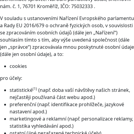
nám. č. 1, 76701 Kroměříž, IČO: 75032333 .
V souladu s ustanoveními Nařízení Evropského parlamentu
a Rady EU 2016/679 o ochraně fyzických osob, v souvislosti
se zpracováním osobních údajů (dále jen „Nařízení“)
souhlasím tímto s tím, aby výše uvedená společnost (dále
jen „správce“) zpracovávala mnou poskytnuté osobní údaje
(dále jen osobní údaje), a to:
cookies
pro účely:
(1)
statistické
(např. doba vaší návštěvy našich stránek,
nejčastěji používaná část webu apod.)
preferenční (např. identifikace prohlížeče, jazykové
nastavení apod.)
marketingové a reklamní (např. personalizace reklamy,
statistika vyhledávání apod.)
ostatní (jiné nezařazené technické účely)